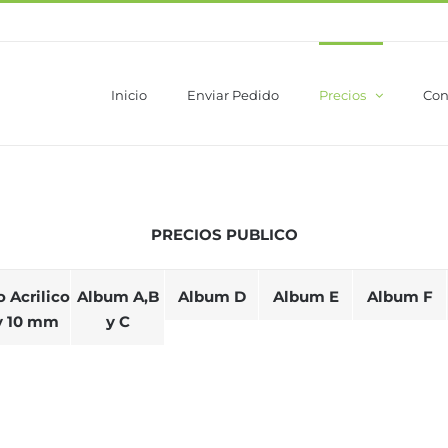
Inicio
Enviar Pedido
Precios
Con
PRECIOS PUBLICO
o Acrilico
Album A,B
Album D
Album E
Album F
y 10 mm
y C