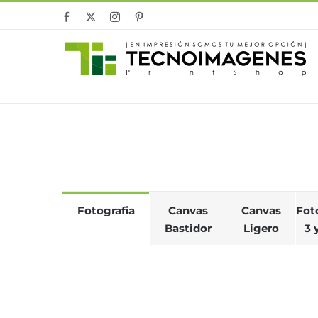
Skip
Facebook
X
Instagram
Pinterest
to
content
Fotografia
Canvas
Canvas
Fot
Bastidor
Ligero
3 